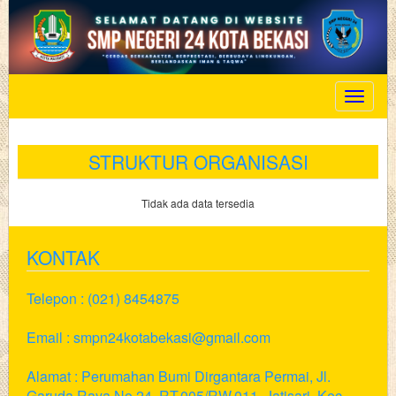
Toggle
navigat
STRUKTUR ORGANISASI
Tidak ada data tersedia
KONTAK
Telepon : (021) 8454875
Email : smpn24kotabekasi@gmail.com
Alamat : Perumahan Bumi Dirgantara Permai, Jl.
Garuda Raya No.24, RT.005/RW.011, Jatisari, Kec.